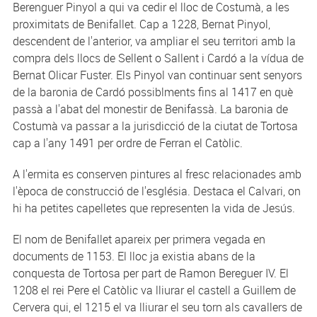
Berenguer Pinyol a qui va cedir el lloc de Costumà, a les
proximitats de Benifallet. Cap a 1228, Bernat Pinyol,
descendent de l'anterior, va ampliar el seu territori amb la
compra dels llocs de Sellent o Sallent i Cardó a la vídua de
Bernat Olicar Fuster. Els Pinyol van continuar sent senyors
de la baronia de Cardó possiblments fins al 1417 en què
passà a l'abat del monestir de Benifassà. La baronia de
Costumà va passar a la jurisdicció de la ciutat de Tortosa
cap a l'any 1491 per ordre de Ferran el Catòlic.
A l'ermita es conserven pintures al fresc relacionades amb
l'època de construcció de l'església. Destaca el Calvari, on
hi ha petites capelletes que representen la vida de Jesús.
El nom de Benifallet apareix per primera vegada en
documents de 1153. El lloc ja existia abans de la
conquesta de Tortosa per part de Ramon Bereguer IV. El
1208 el rei Pere el Catòlic va lliurar el castell a Guillem de
Cervera qui, el 1215 el va lliurar el seu torn als cavallers de