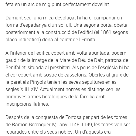
feta en un arc de mig punt perfectament dovellat.
Damunt seu, una mica desplaçat hi ha el campanar en
forma d'espadanya d'un sol ull. Una segona porta, oberta
posteriorment a la construcció de l'edifici (el 1861 segons
placa indicatica) dóna al carrer de l'Ermita.
A l'interior de l'edifici, cobert amb volta apuntada, podem
gaudir de la imatge de la Mare de Déu de Dalt, patrona de
Benifallet, situada al presbiteri. Als peus de l'església hi ha
el cor cobert amb sostre de cassetons. Obertes al gruix de
la paret els Pinyols tenien les seves sepultures en es
segles XIII i XIV. Actualment només es distingeixen les
primitives armes heràldiques de la família amb
inscripcions llatines.
Després de la conquesta de Tortosa per part de les forces
de Ramon Berenguer IV, l'any 1148-1149, les terres van ser
repartides entre els seus nobles. Un d'aquests era