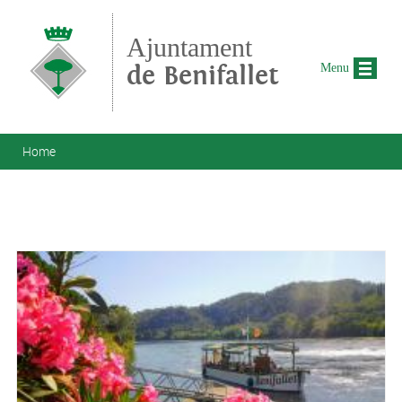
Skip to main content
Ajuntament
de Benifallet
Menu
You are here
Home