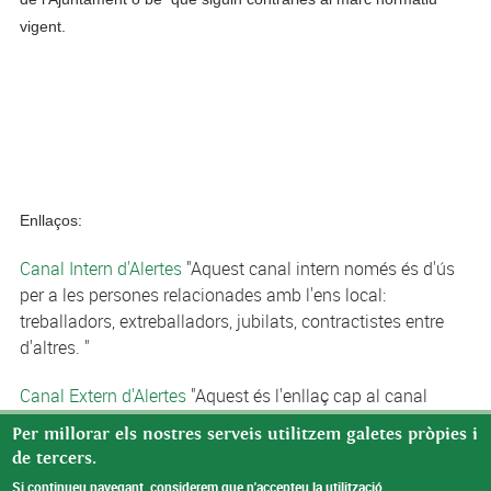
vigent.
Enllaços:
Canal Intern d'Alertes
"Aquest canal intern només és d'ús
per a les persones relacionades amb l'ens local:
treballadors, extreballadors, jubilats, contractistes entre
d'altres. "
Canal Extern d'Alertes
"Aquest és l'enllaç cap al canal
extern de l'Oficina Antifrau, a través del qual es poden
Per millorar els nostres serveis utilitzem galetes pròpies i
presentar alertes per qualsevol persona. "
de tercers.
Si continueu navegant, considerem que n'accepteu la utilització.