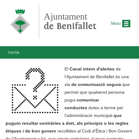
Skip to main content
Ajuntament
de Benifallet
Menu
You are here
Home
El
Canal intern d'alertes
de
l'Ajuntament de Benifallet és una
via
de comunicació segura
que
permet que qualsevol persona
pugui
comunicar
conductes
dutes a terme per
l'administració municipal
que
puguin resultar contràries a dret, als principis o les regles
ètiques i de bon govern
recollides al Codi d'Ètica i Bon Govern
de l'Ajuntament o bé que siguin contràries al marc normatiu