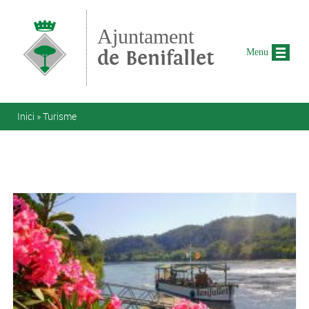
Vés al contingut
Ajuntament
de Benifallet
Menu
Esteu aquí
Inici
»
Turisme