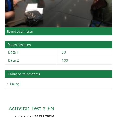
Reunió Lorem Ipsum
Dades bàsiques
Data 1
50
Data 2
100
Enllaços relacionats
Enllaç 1
Activitat Test 2 EN
Calendar:
22/11/2014