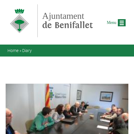
Skip to main content
Ajuntament
de Benifallet
Menu
You are here
Home
»
Diary