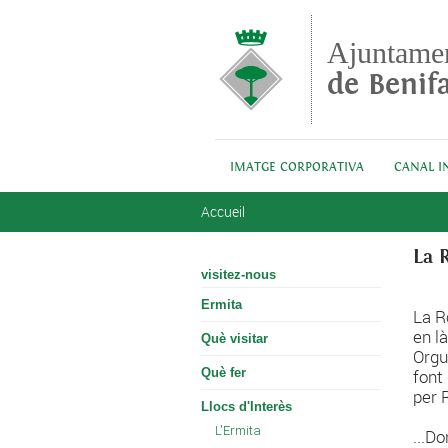
Aller au contenu principal
Ajuntame
de Benifa
IMATGE CORPORATIVA
CANAL I
Vous êtes ici
Accueil
La 
visitez-nous
Ermita
La R
en l
Què visitar
Orgui
Què fer
font
per 
Llocs d'Interès
L'Ermita
...D