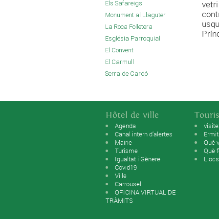
vetr
Els Safareigs
cont
Monument al Llaguter
usqu
La Roca Folletera
Prín
Església Parroquial
El Convent
El Carmull
Serra de Cardó
Hôtel de ville
Touri
Agenda
visit
Canal intern d'alertes
Ermi
Mairie
Què v
Turisme
Què f
Igualtat i Gènere
Llocs
Covid19
Ville
Carrousel
OFICINA VIRTUAL DE
TRÀMITS