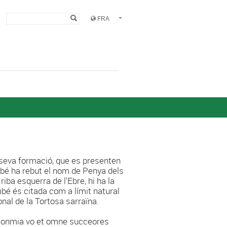
Formulaire de
Rechercher
recherche
a seva formació, que es presenten
ambé ha rebut el nom de Penya dels
riba esquerra de l'Ebre, hi ha la
mbé és citada com a límit natural
onal de la Tortosa sarraïna.
ec onmia vo et omne succeores