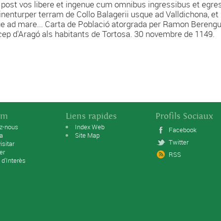
i post vos libere et ingenue cum omnibus ingressibus et egre
inenturper terram de Collo Balagerii usque ad Valldichona, et 
e ad mare... Carta de Població atorgrada per Ramon Berengue
cep d'Aragó als habitants de Tortosa. 30 novembre de 1149.
sm
Liens rapides
Profils Sociaux
ez-nous
Index Web
Facebook
ta
Site Map
Twitter
isitar
er
RSS
 d'Interès