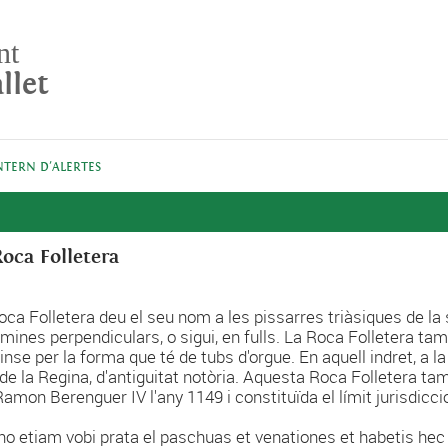
nt
llet
NTERN D'ALERTES
Roca Folletera
oca Folletera deu el seu nom a les pissarres triàsiques de l
àmines perpendiculars, o sigui, en fulls. La Roca Folletera t
nse per la forma que té de tubs d'orgue. En aquell indret, a la 
 de la Regina, d'antiguitat notòria. Aquesta Roca Folletera ta
Ramon Berenguer IV l'any 1149 i constituïda el límit jurisdicci
ono etiam vobi prata el paschuas et venationes et habetis h