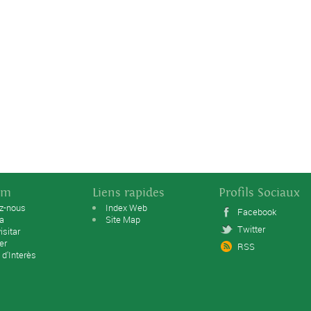
sm
Liens rapides
Profils Sociaux
ez-nous
Index Web
Facebook
ta
Site Map
Twitter
isitar
er
RSS
 d'Interès