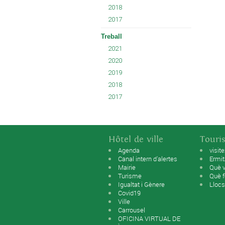
2018
2017
Treball
2021
2020
2019
2018
2017
Hôtel de ville
Touri
Agenda
visit
Canal intern d'alertes
Ermi
Mairie
Què v
Turisme
Què f
Igualtat i Gènere
Llocs
Covid19
Ville
Carrousel
OFICINA VIRTUAL DE