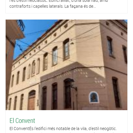
i és d'estil neoclàssic. Edifici aïllat, d'una sola nau, amb
contraforts i capelles laterals. La façana és de...
El Convent
El ConventÉs l'edifici més notable de la vila, d'estil neogòtic.