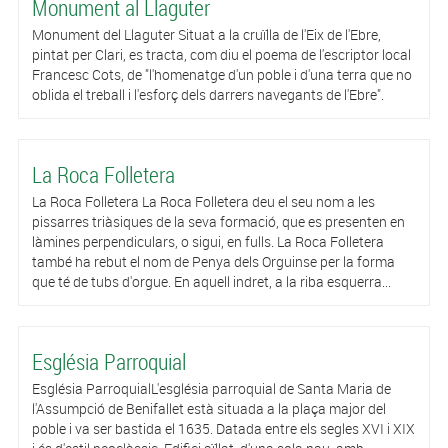
Monument al Llaguter
Monument del Llaguter Situat a la cruïlla de l'Eix de l'Ebre,
pintat per Clari, es tracta, com diu el poema de l'escriptor local
Francesc Cots, de "l'homenatge d'un poble i d'una terra que no
oblida el treball i l'esforç dels darrers navegants de l'Ebre".
La Roca Folletera
La Roca Folletera La Roca Folletera deu el seu nom a les
pissarres triàsiques de la seva formació, que es presenten en
làmines perpendiculars, o sigui, en fulls. La Roca Folletera
també ha rebut el nom de Penya dels Orguinse per la forma
que té de tubs d'orgue. En aquell indret, a la riba esquerra...
Església Parroquial
Església ParroquialL'església parroquial de Santa Maria de
l'Assumpció de Benifallet està situada a la plaça major del
poble i va ser bastida el 1635. Datada entre els segles XVI i XIX