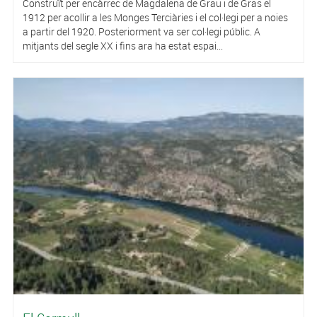
Construït per encàrrec de Magdalena de Grau i de Gras el
1912 per acollir a les Monges Terciàries i el col·legi per a noies
a partir del 1920. Posteriorment va ser col·legi públic. A
mitjants del segle XX i fins ara ha estat espai...