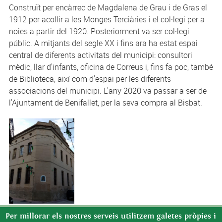
Construït per encàrrec de Magdalena de Grau i de Gras el
1912 per acollir a les Monges Terciàries i el col·legi per a
noies a partir del 1920. Posteriorment va ser col·legi
públic. A mitjants del segle XX i fins ara ha estat espai
central de diferents activitats del municipi: consultori
mèdic, llar d'infants, oficina de Correus i, fins fa poc, també
de Biblioteca, així com d'espai per les diferents
associacions del municipi. L'any 2020 va passar a ser de
l'Ajuntament de Benifallet, per la seva compra al Bisbat.
Per millorar els nostres serveis utilitzem galetes pròpies i