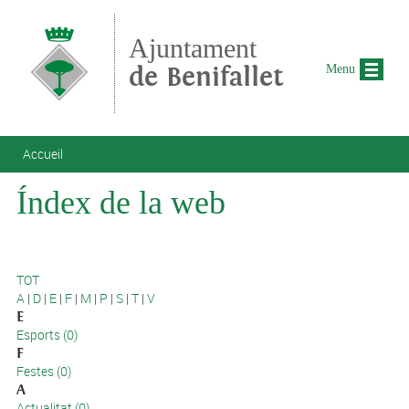
Aller au contenu principal
Ajuntament
de Benifallet
Menu
Vous êtes ici
Accueil
Índex de la web
TOT
A
|
D
|
E
|
F
|
M
|
P
|
S
|
T
|
V
E
Esports (0)
F
Festes (0)
A
Actualitat (0)