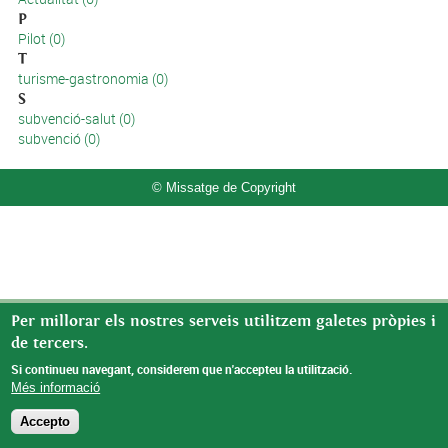
P
Pilot (0)
T
turisme-gastronomia (0)
S
subvenció-salut (0)
subvenció (0)
© Missatge de Copyright
Per millorar els nostres serveis utilitzem galetes pròpies i
de tercers.
Si continueu navegant, considerem que n'accepteu la utilització.
Més informació
Accepto