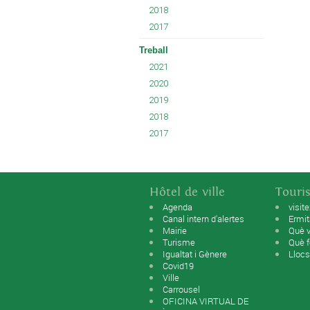
2018
2017
Treball
2021
2020
2019
2018
2017
Hôtel de ville
Touri
Agenda
visit
Canal intern d'alertes
Ermi
Mairie
Què v
Turisme
Què f
Igualtat i Gènere
Llocs
Covid19
Ville
Carrousel
OFICINA VIRTUAL DE