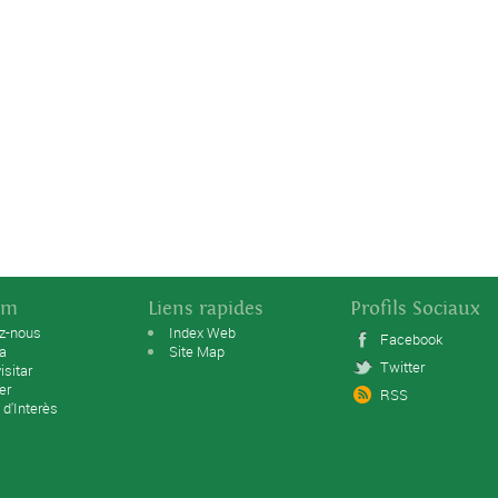
sm
Liens rapides
Profils Sociaux
ez-nous
Index Web
Facebook
ta
Site Map
Twitter
isitar
er
RSS
 d'Interès