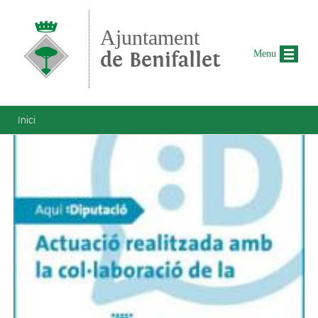
Vés al contingut
Ajuntament
de Benifallet
Menu
Esteu aquí
Inici