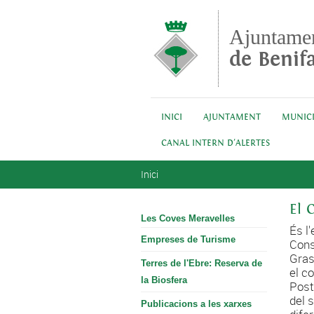
Vés al contingut
Ajuntame
de Benifa
INICI
AJUNTAMENT
MUNICI
CANAL INTERN D'ALERTES
Esteu aquí
Inici
El 
Les Coves Meravelles
És l'
Empreses de Turisme
Cons
Gras
Terres de l'Ebre: Reserva de
el co
la Biosfera
Post
del 
Publicacions a les xarxes