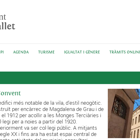
nt
llet
PI
AGENDA
TURISME
IGUALTAT I GÈNERE
TRÀMITS ONLIN
Convent
edifici més notable de la vila, d'estil neogòtic.
truït per encàrrec de Magdalena de Grau i de
 el 1912 per acollir a les Monges Terciàries i
l·legi per a noies a partir del 1920.
eriorment va ser col·legi públic. A mitjants
segle XX i fins ara ha estat espai central de