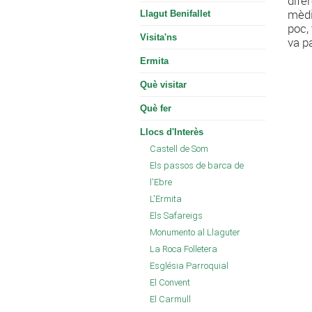
dife
mèdic
Llagut Benifallet
poc,
Visita'ns
va p
Ermita
Què visitar
Què fer
Llocs d'Interès
Castell de Som
Els passos de barca de
l'Ebre
L'Ermita
Els Safareigs
Monumento al Llaguter
La Roca Folletera
Església Parroquial
El Convent
El Carmull