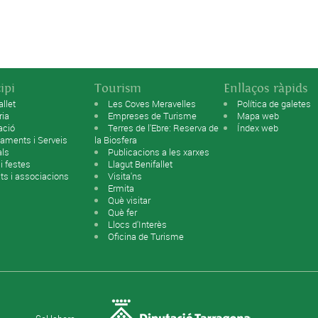
ipi
Tourism
Enllaços ràpids
allet
Les Coves Meravelles
Política de galetes
ria
Empreses de Turisme
Mapa web
ació
Terres de l'Ebre: Reserva de
Índex web
aments i Serveis
la Biosfera
als
Publicacions a les xarxes
 i festes
Llagut Benifallet
ats i associacions
Visita'ns
Ermita
Què visitar
Què fer
Llocs d'Interès
Oficina de Turisme