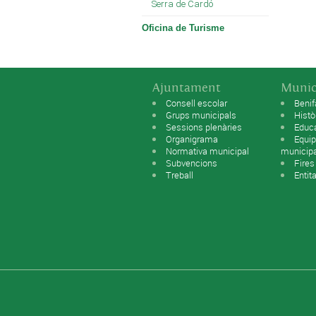
Serra de Cardó
Oficina de Turisme
Ajuntament
Munic
Consell escolar
Benif
Grups municipals
Histò
Sessions plenàries
Educ
Organigrama
Equip
Normativa municipal
municip
Subvencions
Fires
Treball
Entit