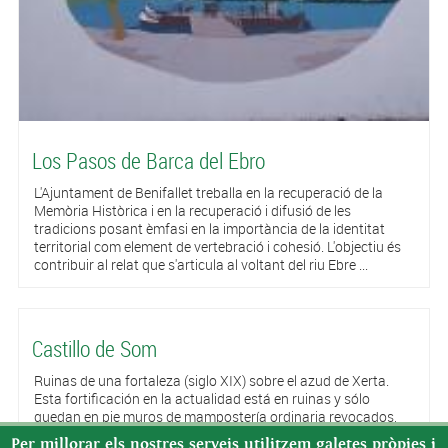
Los Pasos de Barca del Ebro
L'Ajuntament de Benifallet treballa en la recuperació de la
Memòria Històrica i en la recuperació i difusió de les
tradicions posant èmfasi en la importància de la identitat
territorial com element de vertebració i cohesió. L'objectiu és
contribuir al relat que s'articula al voltant del riu Ebre ...
Castillo de Som
Ruinas de una fortaleza (siglo XIX) sobre el azud de Xerta.
Esta fortificación en la actualidad está en ruinas y sólo
quedan en pie muros de mampostería ordinaria revocados,
con algunos sillares en las bases (más reforzadas) y
Per millorar els nostres serveis utilitzem galetes pròpies i