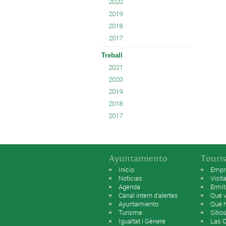
2020
2019
2018
2017
Treball
2021
2020
2019
2018
2017
Ayuntamiento
Touri
Inicio
Empr
Noticias
Visít
Agenda
Ermi
Canal intern d'alertes
Qué v
Ayuntamiento
Qué 
Turisme
Sitio
Igualtat i Gènere
Las 