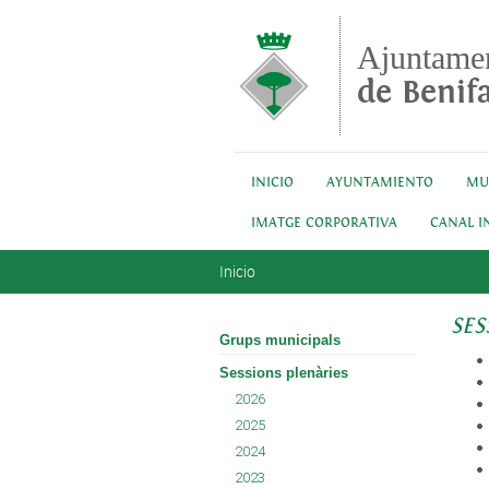
Pasar al contenido principal
Ajuntame
de Benifa
INICIO
AYUNTAMIENTO
MU
IMATGE CORPORATIVA
CANAL I
Se encuentra usted aquí
Inicio
SES
Grups municipals
Sessions plenàries
2026
2025
2024
2023