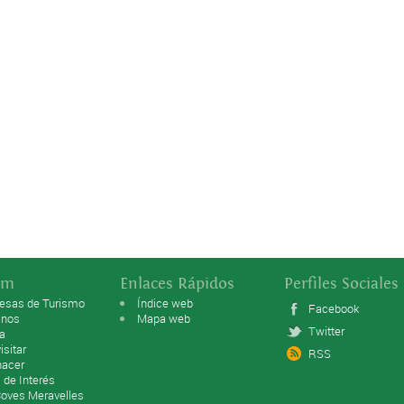
sm
Enlaces Rápidos
Perfiles Sociales
esas de Turismo
Índice web
Facebook
anos
Mapa web
Twitter
ta
isitar
RSS
hacer
s de Interés
Coves Meravelles