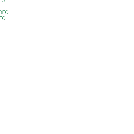
EO
DEO
EO