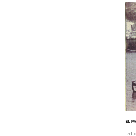
EL P
La fu