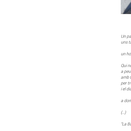
Un par
uns t
un hom
Qui n
a peu 
amb t
per t
i el d
a dona
(...)
“La B