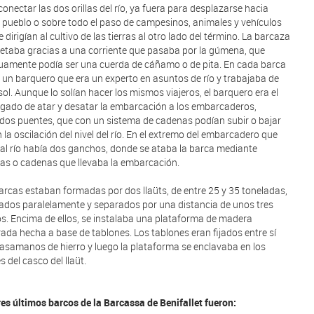
conectar las dos orillas del río, ya fuera para desplazarse hacia
 pueblo o sobre todo el paso de campesinos, animales y vehículos
 dirigían al cultivo de las tierras al otro lado del término. La barcaza
jetaba gracias a una corriente que pasaba por la gúmena, que
uamente podía ser una cuerda de cáñamo o de pita. En cada barca
 un barquero que era un experto en asuntos de río y trabajaba de
 sol. Aunque lo solían hacer los mismos viajeros, el barquero era el
gado de atar y desatar la embarcación a los embarcaderos,
dos puentes, que con un sistema de cadenas podían subir o bajar
 la oscilación del nivel del río. En el extremo del embarcadero que
al río había dos ganchos, donde se ataba la barca mediante
as o cadenas que llevaba la embarcación.
arcas estaban formadas por dos llaüts, de entre 25 y 35 toneladas,
ados paralelamente y separados por una distancia de unos tres
s. Encima de ellos, se instalaba una plataforma de madera
ada hecha a base de tablones. Los tablones eran fijados entre sí
asamanos de hierro y luego la plataforma se enclavaba en los
s del casco del llaüt.
res últimos barcos de la Barcassa de Benifallet fueron: