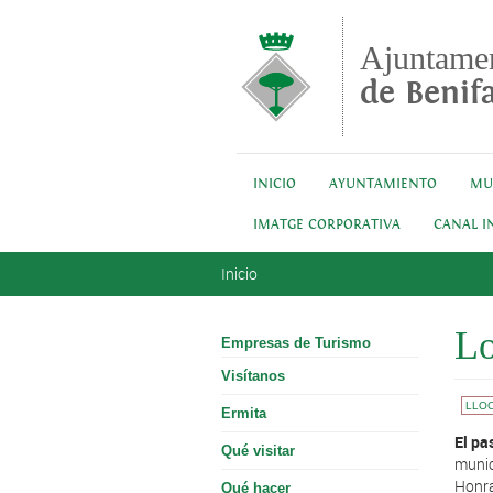
Pasar al contenido principal
Ajuntame
de Benifa
INICIO
AYUNTAMIENTO
MU
IMATGE CORPORATIVA
CANAL I
Se encuentra usted aquí
Inicio
Lo
Empresas de Turismo
Visítanos
LLOC
Ermita
​El p
Qué visitar
munic
Honra
Qué hacer