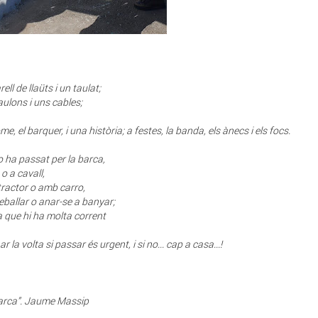
ell de llaüts i un taulat;
aulons i uns cables;
e, el barquer, i una història; a festes, la banda, els ànecs i els focs.
o ha passat per la barca,
o a cavall,
ractor o amb carro,
reballar o anar-se a banyar;
ia que hi ha molta corrent
r la volta si passar és urgent, i si no... cap a casa...!
arca”. Jaume Massip