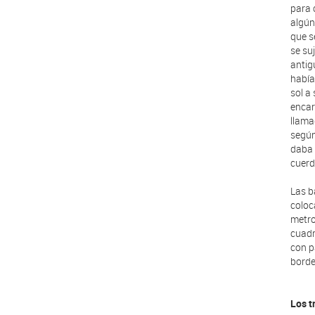
para 
algún
que se
se su
antig
había
sol a
encar
llama
según
daba 
cuerd
Las b
coloc
metro
cuadr
con p
borde
Los t