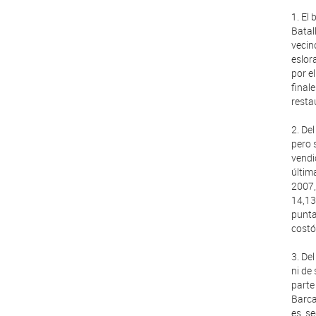
1. El
Batal
vecin
eslor
por e
final
resta
2. De
pero 
vendi
últim
2007,
14,13
punta
costó
3. De
ni de
parte
Barca
es, s