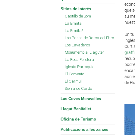
econo
Sitios de Interés
que s
su me
Castillo de Som
nuest
La Ermita
La Ermita*
Un tu
Los Pasos de Barca del Ebro
inglé
Los Lavaderos
Curti
graffi
Monumento al Llaguter
recup
La Roca Folletera
podré
Iglesia Parroquial
encar
El Convento
aún e
El Carmull
de Fli
Sierra de Cardó
Las Coves Meravelles
Llagut Benifallet
Oficina de Turismo
Publicacions a les xarxes