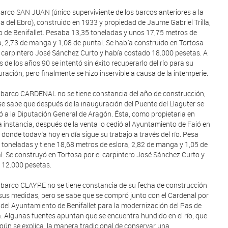
 barco SAN JUAN (único superviviente de los barcos anteriores a la
la del Ebro), construido en 1933 y propiedad de Jaume Gabriel Trilla,
o de Benifallet. Pesaba 13,35 toneladas y unos 17,75 metros de
a, 2,73 de manga y 1,08 de puntal. Se había construido en Tortosa
l carpintero José Sánchez Curto y había costado 18.000 pesetas. A
es de los años 90 se intentó sin éxito recuperarlo del río para su
uración, pero finalmente se hizo inservible a causa de la intemperie.
l barco CARDENAL no se tiene constancia del año de construcción,
se sabe que después de la inauguración del Puente del Llaguter se
ó a la Diputación General de Aragón. Ésta, como propietaria en
a instancia, después de la venta lo cedió al Ayuntamiento de Faió en
 donde todavía hoy en día sigue su trabajo a través del río. Pesa
 toneladas y tiene 18,68 metros de eslora, 2,82 de manga y 1,05 de
l. Se construyó en Tortosa por el carpintero José Sánchez Curto y
 12.000 pesetas.
l barco CLAYRE no se tiene constancia de su fecha de construcción
 sus medidas, pero se sabe que se compró junto con el Cardenal por
 del Ayuntamiento de Benifallet para la modernización del Pas de
. Algunas fuentes apuntan que se encuentra hundido en el río, que
egún se explica, la manera tradicional de conservar una