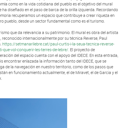
mía como en la vida cotidiana del pueblo es el objetivo del mural
e ha diseñado en el paso de barca de la orilla izquierda. Recordando
moria recuperamos un espacio que contribuye a crear riqueza en
ro pueblo, desde un sector fundamental como es el turismo.
rismo que da relevancia a su patrimonio. El mural es obra del artista
s, reconocido internacionalmente por su técnica Reverse, Paul
s.
https://setmanarilebre.cat/paul-curtis-i-la-seua-tecnica-reverse-
ti-que-vol-conquerir-les-terres-de-lebre/.
El proyecto de
eración del espacio cuenta con el apoyo del IDECE. En esta entrada,
is encontrar enlazada la información tanto del IDECE, que se
ga de la navegación en nuestro territorio, como de los pasos que
stán en funcionamiento actualmente, el de Miravet, el de Garcia y el
x.