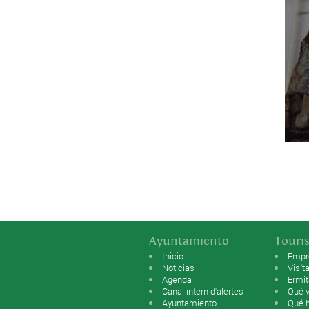
Ayuntamiento
Touri
Inicio
Empr
Noticias
Visít
Agenda
Ermi
Canal intern d'alertes
Qué v
Ayuntamiento
Qué 