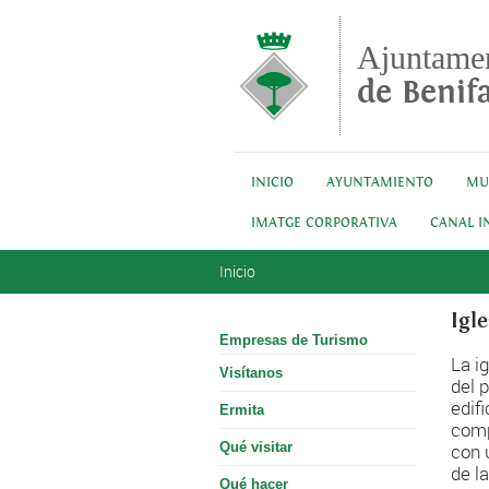
Pasar al contenido principal
Ajuntame
de Benifa
INICIO
AYUNTAMIENTO
MU
IMATGE CORPORATIVA
CANAL I
Se encuentra usted aquí
Inicio
Igl
Empresas de Turismo
La i
Visítanos
del 
edif
Ermita
comp
Qué visitar
con 
de l
Qué hacer