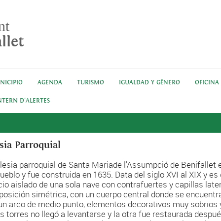
nt
llet
NICIPIO
AGENDA
TURISMO
IGUALDAD Y GÉNERO
OFICINA
NTERN D'ALERTES
esia Parroquial
glesia parroquial de Santa Mariade l'Assumpció de Benifallet e
pueblo y fue construida en 1635. Data del siglo XVI al XIX y es
icio aislado de una sola nave con contrafuertes y capillas lat
osición simétrica, con un cuerpo central donde se encuentra 
un arco de medio punto, elementos decorativos muy sobrios y
as torres no llegó a levantarse y la otra fue restaurada despué