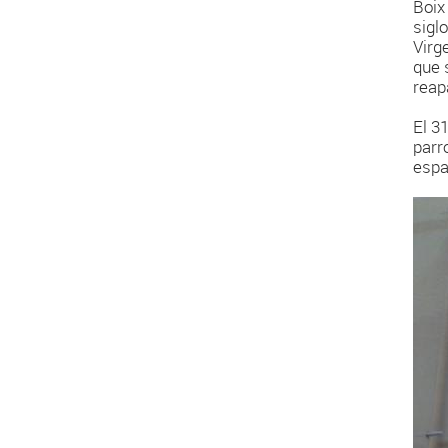
Boix
sigl
Virg
que 
reap
El 3
parro
espa