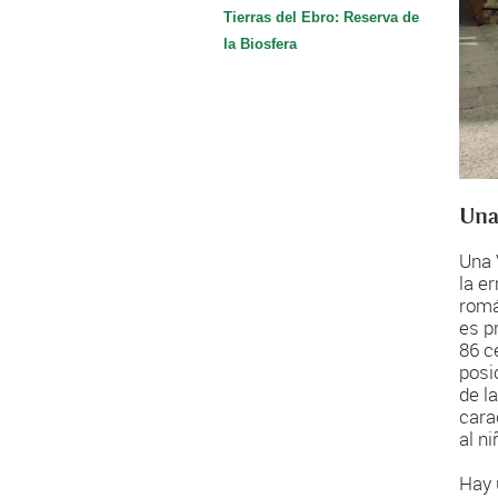
Tierras del Ebro: Reserva de
la Biosfera
Una
Una 
la e
romá
es p
86 c
posi
de l
cara
al n
Hay 