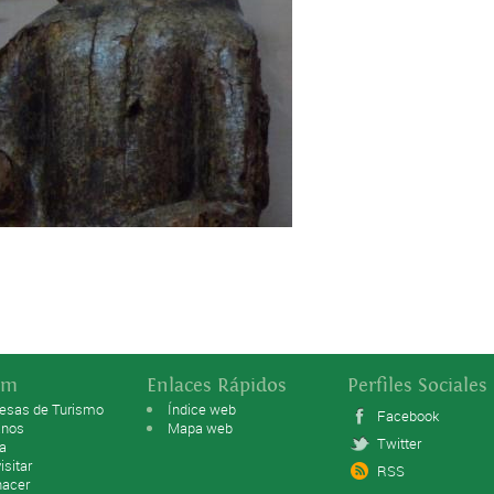
sm
Enlaces Rápidos
Perfiles Sociales
esas de Turismo
Índice web
Facebook
anos
Mapa web
Twitter
ta
isitar
RSS
hacer