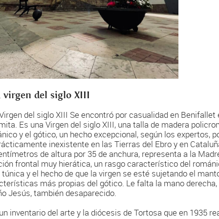
 virgen del siglo XIII
Virgen del siglo XIII Se encontró por casualidad en Benifalle
rmita. Es una Virgen del siglo XIII, una talla de madera policr
nico y el gótico, un hecho excepcional, según los expertos, po
rácticamente inexistente en las Tierras del Ebro y en Cataluña
entímetros de altura por 35 de anchura, representa a la Madr
ción frontal muy hierática, un rasgo característico del románic
a túnica y el hecho de que la virgen se esté sujetando el man
cterísticas más propias del gótico. Le falta la mano derecha
iño Jesús, también desaparecido.
un inventario del arte y la diócesis de Tortosa que en 1935 re