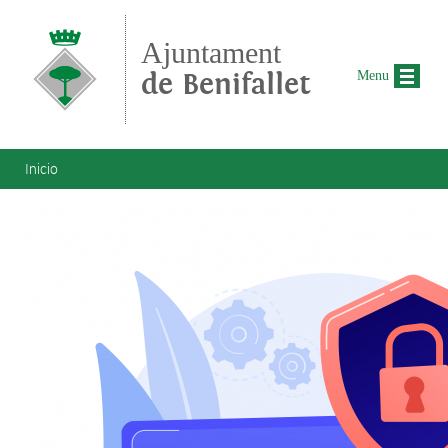
Pasar al contenido principal
Ajuntament
de Benifallet
Menu
Se encuentra usted aquí
Inicio