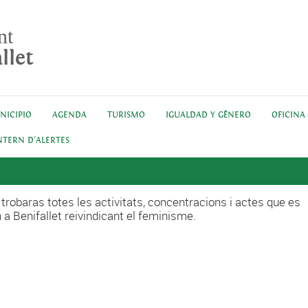
nt
llet
NICIPIO
AGENDA
TURISMO
IGUALDAD Y GÉNERO
OFICINA
NTERN D'ALERTES
 trobaras totes les activitats, concentracions i actes que es
n a Benifallet reivindicant el feminisme.