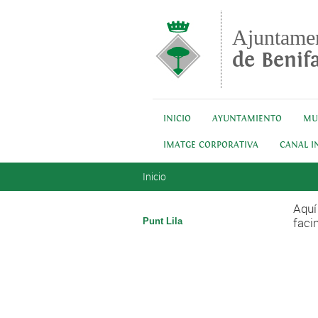
Pasar al contenido principal
Ajuntame
de Benifa
INICIO
AYUNTAMIENTO
MU
IMATGE CORPORATIVA
CANAL I
Se encuentra usted aquí
Inicio
Aquí
faci
Punt Lila