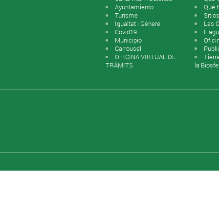
Ayuntamiento
Qué 
Turisme
Sitio
Igualtat i Gènere
Las 
Covid19
Llagu
Municipio
Ofici
Carrousel
Publi
OFICINA VIRTUAL DE
Tierr
TRÀMITS
la Biosfe