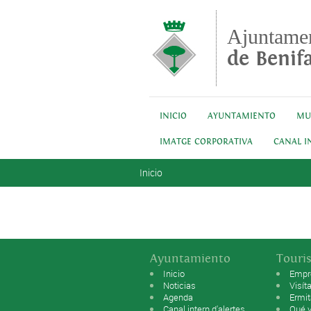
Pasar al contenido principal
Ajuntame
de Benifa
INICIO
AYUNTAMIENTO
MU
IMATGE CORPORATIVA
CANAL I
Se encuentra usted aquí
Inicio
Ayuntamiento
Touri
Inicio
Empr
Noticias
Visít
Agenda
Ermi
Canal intern d'alertes
Qué v