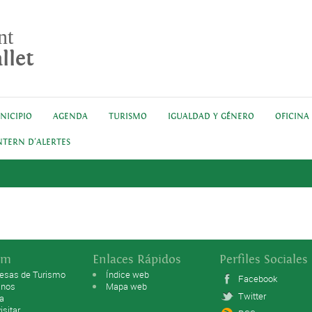
nt
llet
NICIPIO
AGENDA
TURISMO
IGUALDAD Y GÉNERO
OFICINA
NTERN D'ALERTES
sm
Enlaces Rápidos
Perfiles Sociales
esas de Turismo
Índice web
Facebook
anos
Mapa web
Twitter
ta
isitar