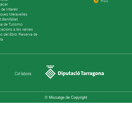
RSS
hacer
s de Interés
Coves Meravelles
t Benifallet
na de Turismo
cacions a les xarxes
as del Ebro: Reserva de
ra
Col·labora
© Missatge de Copyright