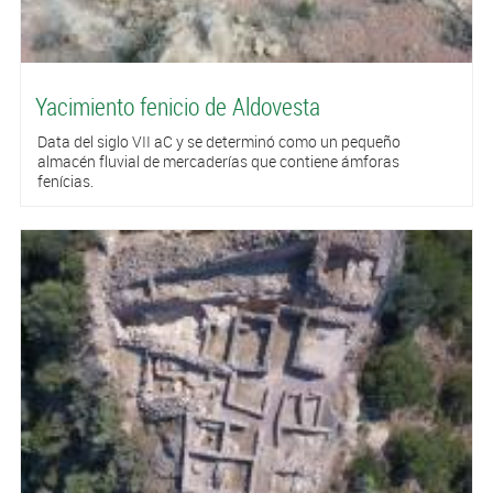
Yacimiento fenicio de Aldovesta
Data del siglo VII aC y se determinó como un pequeño
almacén fluvial de mercaderías que contiene ámforas
fenícias.