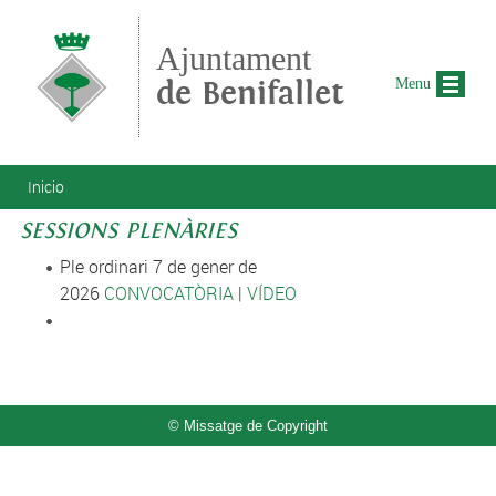
Pasar al contenido principal
Ajuntament
de Benifallet
Menu
Se encuentra usted aquí
Inicio
SESSIONS PLENÀRIES
Ple ordinari 7 de gener de
2026
CONVOCATÒRIA
|
VÍDEO
© Missatge de Copyright