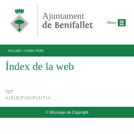
Aller au contenu principal
Ajuntament
de Benifallet
Menu
Vous êtes ici
Accueil
»
Index Web
Índex de la web
TOT
A
|
D
|
E
|
F
|
M
|
P
|
S
|
T
|
V
© Missatge de Copyright