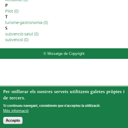
P
Pilot (0)
T
turisme-gastronomia (0)
S
subvenció-salut (0)
subvenció (0)
© Missatge de Copyright
Per millorar els nostres serveis utilitzem galetes pròpies i
de tercers.
Si continueu navegant, considerem que n'accepteu la utilització.
Més informació
Accepto