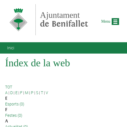
Vés al contingut
Ajuntament
de Benifallet
Menu
Esteu aquí
Inici
Índex de la web
TOT
A
|
D
|
E
|
F
|
M
|
P
|
S
|
T
|
V
E
Esports (0)
F
Festes (0)
A
Actualitat (0)