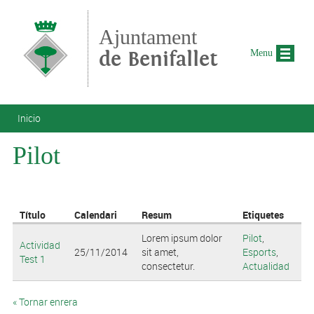
Pasar al contenido principal
Ajuntament
de Benifallet
Menu
Se encuentra usted aquí
Inicio
Pilot
Título
Calendari
Resum
Etiquetes
Lorem ipsum dolor
Pilot
,
Actividad
25/11/2014
sit amet,
Esports
,
Test 1
consectetur.
Actualidad
« Tornar enrera