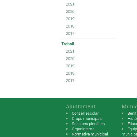
2021
2020
2019
2018
2017
Treball
2021
2020
2019
2018
2017
Ajuntament
Munic
Consell escolar
Benif
Grups municipals
Histò
Sessions plenàries
Educ
Organigrama
Equip
Normativa municipal
municip