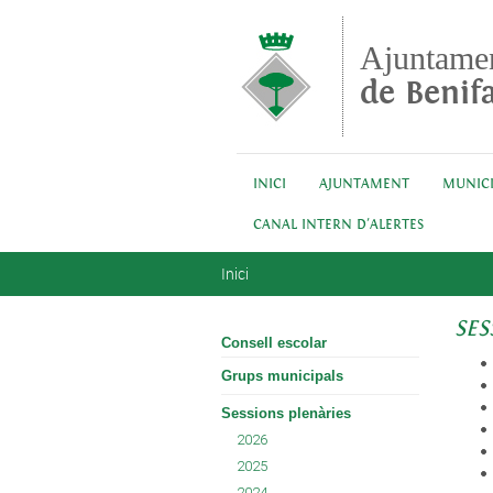
Vés al contingut
Ajuntame
de Benifa
INICI
AJUNTAMENT
MUNICI
CANAL INTERN D'ALERTES
Esteu aquí
Inici
SES
Consell escolar
Grups municipals
Sessions plenàries
2026
2025
2024