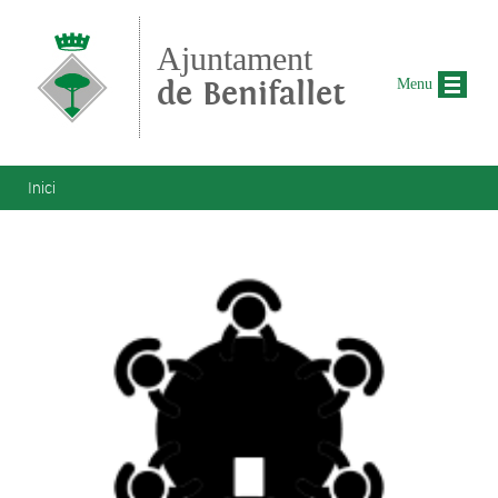
Vés al contingut
Ajuntament
de Benifallet
Menu
Esteu aquí
Inici