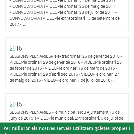
- CONVOCATÒRIA | VÍDEOPle ordinari 31 de març de 2017
- CONVOCATÒRIA | VÍDEOPle ordinari 26 de maig de 2017
- CONVOCATÒRIA | VÍDEOPle ordinari 28 de juliol de 2017 -
CONVOCATÒRIA | VÍDEOPle extraordinari 15 de setembre de
2017 - ...
2016
SESSIONS PLENÀRIESPle extraordinari 26 de gener de 2016 -
VÍDEOPle ordinari 29 de gener de 2016 - VÍDEOPle ordinari 26
de febrer de 2016 - VÍDEOPle ordinari 18 de març de 2016 -
VÍDEOPle ordinari 29 d'abril ded 2016 - VÍDEOPle ordinari 27
de maig del 2016 - VÍDEOPle ordinari 1 de juliol de 2016 -...
2015
SESSIONS PLENÀRIES Ple municipal. Nou Ajuntament 13 de
juny de 2015 | VÍDEOPle municipal. Extraordinari. 6 de juliol de
2015 | VÍDEOPle municipal. 31 de juliol de 2015 | VÍDEOPle
Per millorar els nostres serveis utilitzem galetes pròpies i
municipal. 25 de setembre de 2015 | VÍDEOPle municipal. 30