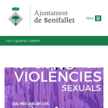
Vés al contingut
Ajuntament
de Benifallet
Menu
Esteu aquí
Inici
»
Igualtat i Gènere