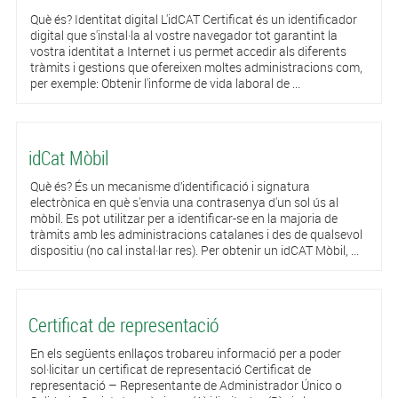
Què és? Identitat digital L'idCAT Certificat és un identificador
digital que s'instal·la al vostre navegador tot garantint la
vostra identitat a Internet i us permet accedir als diferents
tràmits i gestions que ofereixen moltes administracions com,
per exemple: Obtenir l'informe de vida laboral de ...
idCat Mòbil
Què és? És un mecanisme d’identificació i signatura
electrònica en què s'envia una contrasenya d'un sol ús al
mòbil. Es pot utilitzar per a identificar-se en la majoria de
tràmits amb les administracions catalanes i des de qualsevol
dispositiu (no cal instal·lar res). Per obtenir un idCAT Mòbil, ...
Certificat de representació
En els següents enllaços trobareu informació per a poder
sol·licitar un certificat de representació Certificat de
representació – Representante de Administrador Único o