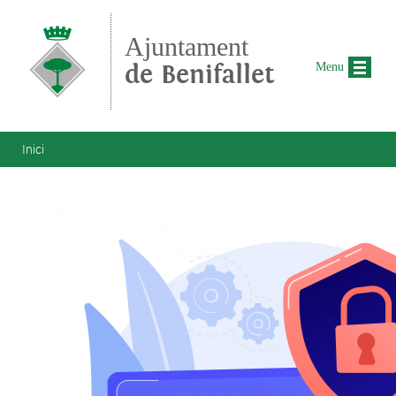
Vés al contingut
Ajuntament
de Benifallet
Menu
Esteu aquí
Inici