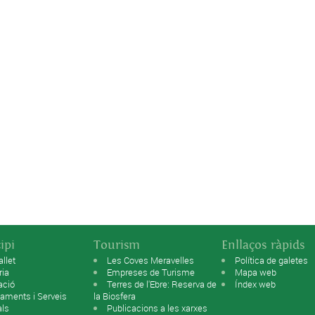
ipi
Tourism
Enllaços ràpids
allet
Les Coves Meravelles
Política de galetes
ria
Empreses de Turisme
Mapa web
ació
Terres de l'Ebre: Reserva de
Índex web
aments i Serveis
la Biosfera
als
Publicacions a les xarxes