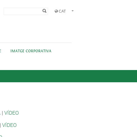
Formulari de
Cerca
cerca
E
IMATGE CORPORATIVA
A
|
VÍDEO
|
VÍDEO