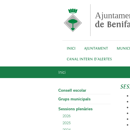
Vés al contingut
Ajuntame
de Benifa
INICI
AJUNTAMENT
MUNICI
CANAL INTERN D'ALERTES
Esteu aquí
Inici
SES
Consell escolar
Grups municipals
Sessions plenàries
2026
2025
2024