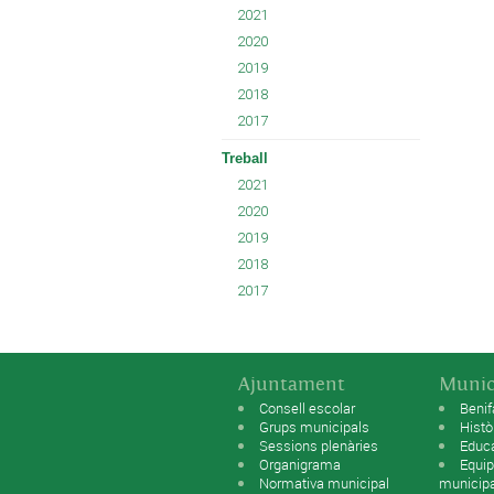
2021
2020
2019
2018
2017
Treball
2021
2020
2019
2018
2017
Ajuntament
Munic
Consell escolar
Benif
Grups municipals
Histò
Sessions plenàries
Educ
Organigrama
Equip
Normativa municipal
municip