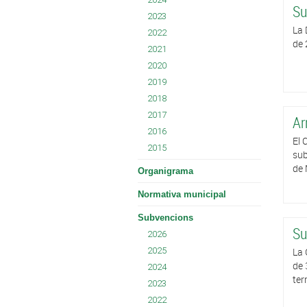
Su
2023
La 
2022
de 
2021
2020
2019
2018
2017
Ar
2016
El 
2015
sub
de 
Organigrama
Normativa municipal
Subvencions
Su
2026
2025
La 
de 
2024
ter
2023
2022