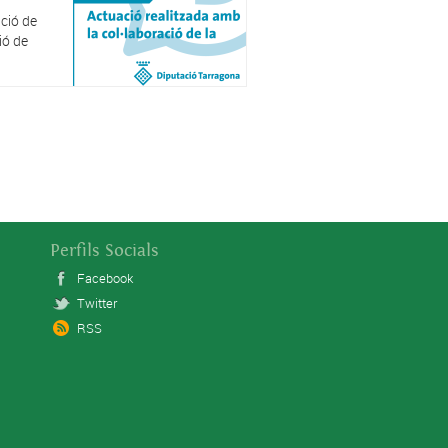
ció de
ió de
Perfils Socials
Facebook
Twitter
RSS