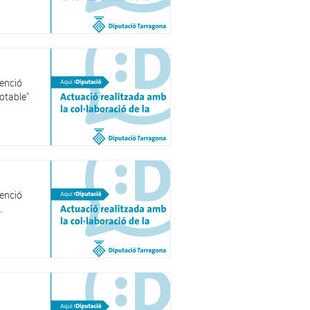
venció
otable"
venció
.