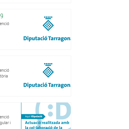
19
venció
venció
tòria
venció
gular i