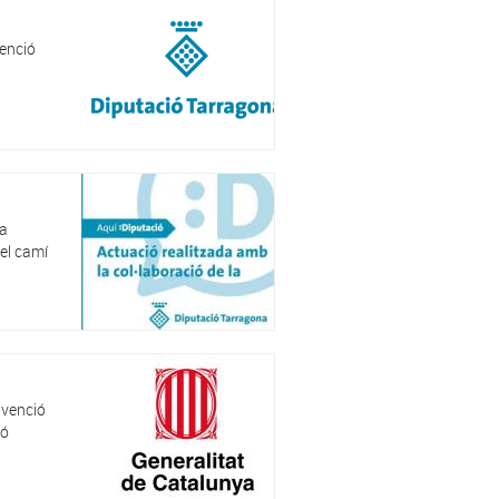
venció
na
 el camí
bvenció
ió