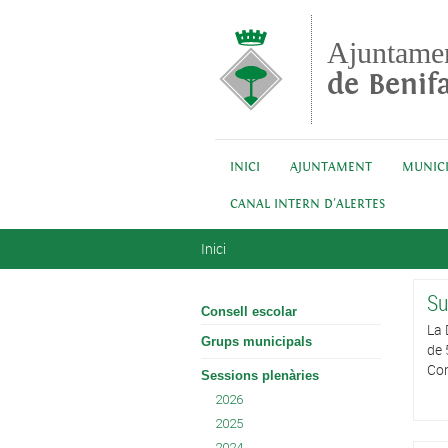
Vés al contingut
Ajuntame
de Benifa
INICI
AJUNTAMENT
MUNICI
CANAL INTERN D'ALERTES
Esteu aquí
Inici
Su
Consell escolar
La 
Grups municipals
de 
Con
Sessions plenàries
2026
2025
2024