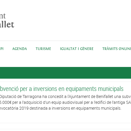
nt
llet
PI
AGENDA
TURISME
IGUALTAT I GÈNERE
TRÀMITS ONLIN
bvenció per a inversions en equipaments municipals
Diputació de Tarragona ha concedit a l'Ajuntament de Benifallet una sub
5.000€ per a l’adquisició d’un equip audiovisual per a l’edifici de l’antiga SA
vocatòria 2019 destinada a inversions en equipaments municipals.