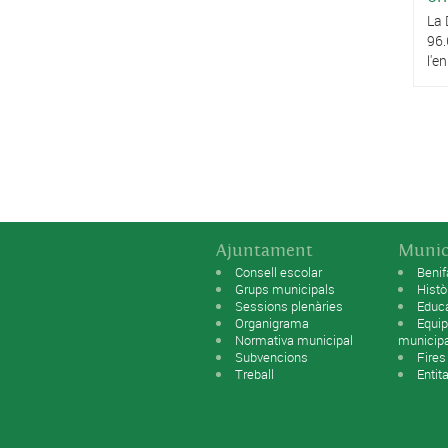
La 
96.
l'e
Pàg
Ajuntament
Munic
Consell escolar
Benif
Grups municipals
Histò
Sessions plenàries
Educ
Organigrama
Equip
Normativa municipal
municip
Subvencions
Fires
Treball
Entit