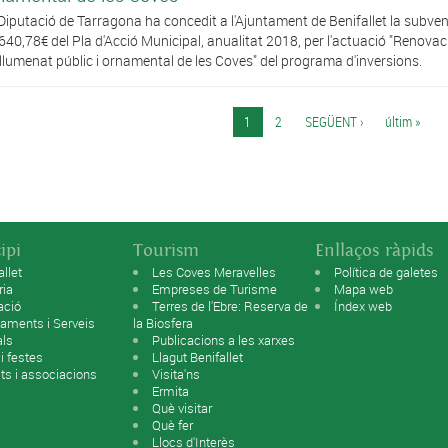
Diputació de Tarragona ha concedit a l'Ajuntament de Benifallet la subven
640,78€ del Pla d'Acció Municipal, anualitat 2018, per l'actuació "Renovac
nllumenat públic i ornamental de les Coves" del programa d'inversions.
ines
1
2
SEGÜENT ›
últim »
ipi
Tourism
Enllaços ràpids
allet
Les Coves Meravelles
Política de galetes
ria
Empreses de Turisme
Mapa web
ació
Terres de l'Ebre: Reserva de
Índex web
aments i Serveis
la Biosfera
als
Publicacions a les xarxes
 i festes
Llagut Benifallet
ats i associacions
Visita'ns
Ermita
Què visitar
Què fer
Llocs d'Interès