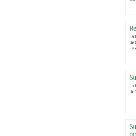
Re
La 
de 
- P
Su
La 
de 
Su
or