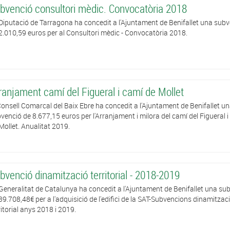
bvenció consultori mèdic. Convocatòria 2018
Diputació de Tarragona ha concedit a l'Ajuntament de Benifallet una sub
2.010,59 euros per al Consultori mèdic - Convocatòria 2018.
ranjament camí del Figueral i camí de Mollet
Consell Comarcal del Baix Ebre ha concedit a l'Ajuntament de Benifallet u
venció de 8.677,15 euros per l'Arranjament i milora del camí del Figueral i
Mollet. Anualitat 2019.
bvenció dinamització territorial - 2018-2019
Generalitat de Catalunya ha concedit a l'Ajuntament de Benifallet una su
39.708,48€ per a l'adquisició de l'edifici de la SAT-Subvencions dinamitzac
ritorial anys 2018 i 2019.