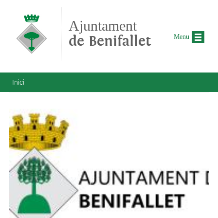
Vés al contingut
Ajuntament
de Benifallet
Menu
Esteu aquí
Inici