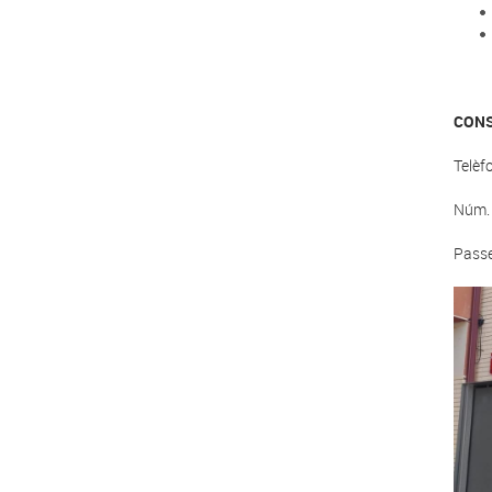
CONS
Telèf
Núm. 
Passe