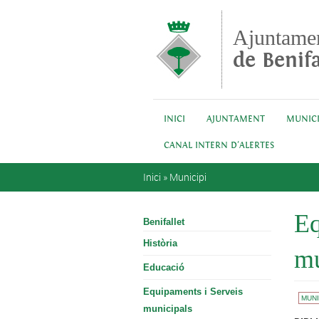
Vés al contingut
Ajuntame
de Benifa
INICI
AJUNTAMENT
MUNICI
CANAL INTERN D'ALERTES
Esteu aquí
Inici
»
Municipi
Eq
Benifallet
Història
mu
Educació
Equipaments i Serveis
MUNI
municipals