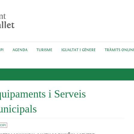
nt
llet
PI
AGENDA
TURISME
IGUALTAT I GÈNERE
TRÀMITS ONLIN
uipaments i Serveis
nicipals
CIPI