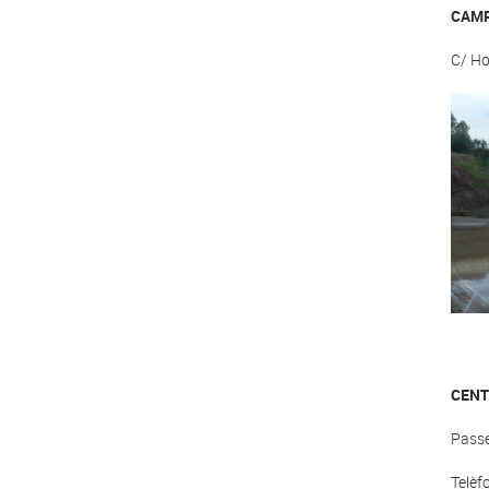
CAMP
C/ Ho
CENT
Passe
Telèf