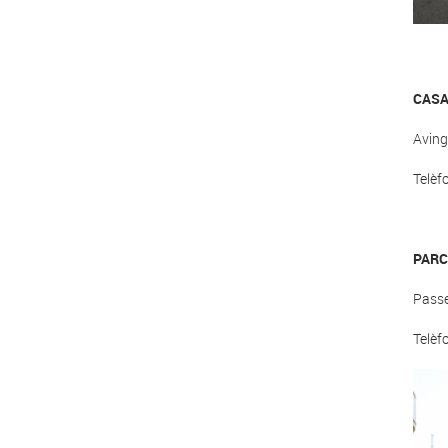
CASA
Aving
Telèf
PARC
Passe
Telèf