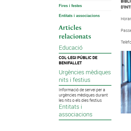
BIBL
Fires i festes
D'IN
Entitats i associacions
Horar
Articles
Passe
relacionats
Telèf
Educació
COL·LEGI PÚBLIC DE
BENIFALLET
Urgències mèdiques
nits i festius
Informació de servei per a
urgències mèdiques durant
les nits o els dies festius
Entitats i
associacions