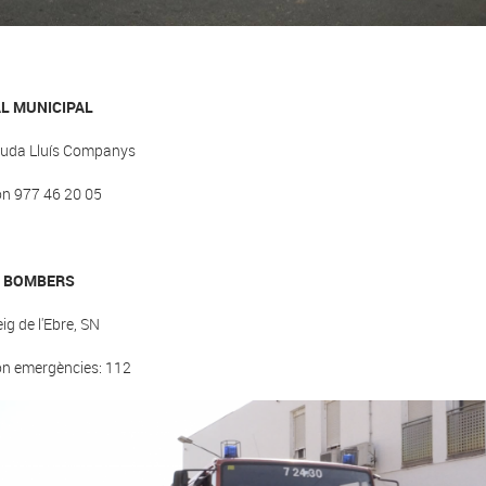
L MUNICIPAL
uda Lluís Companys
on 977 46 20 05
 BOMBERS
ig de l'Ebre, SN
on emergències: 112