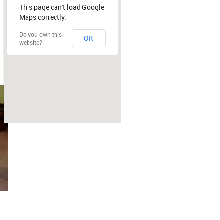
This page can't load Google
Maps correctly.
Do you own this
OK
website?