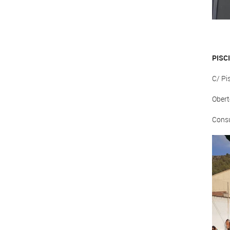
PISC
C/ Pi
Oberte
Consu