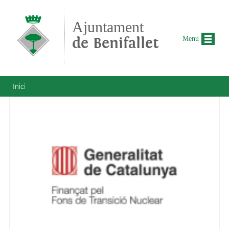
Vés al contingut
Ajuntament
de Benifallet
Menu
Esteu aquí
Inici