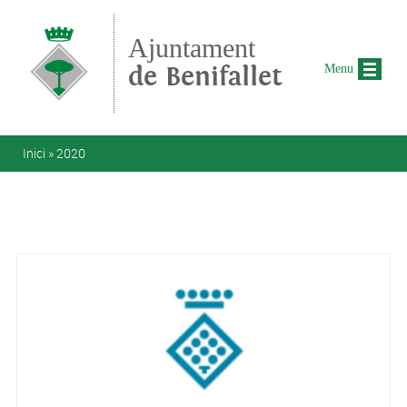
Vés al contingut
Ajuntament
de Benifallet
Menu
Esteu aquí
Inici
»
2020