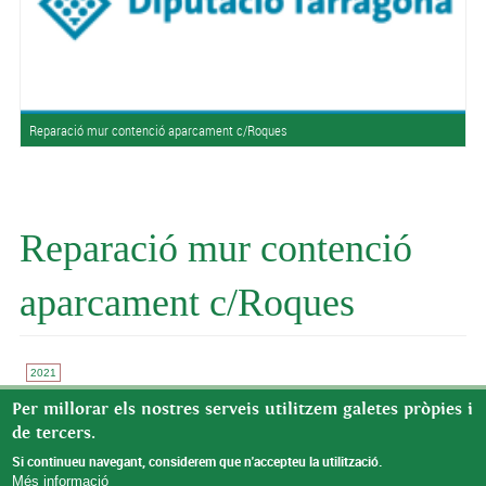
Reparació mur contenció aparcament c/Roques
Reparació mur contenció
aparcament c/Roques
2021
La Diputació
de Tarragona ha concedit a l'Ajuntament de
Per millorar els nostres serveis utilitzem galetes pròpies i
Benifallet una subvenció de 8.841,26€ per l’actuació “Reparació
de tercers.
mur contenció aparcament c/Roques”– Convocatòria 2021.
Si continueu navegant, considerem que n'accepteu la utilització.
Més informació