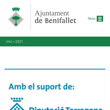
Vés al contingut
Ajuntament
de Benifallet
Menu
Esteu aquí
Inici
»
2021