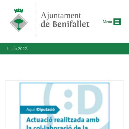
Vés al contingut
Ajuntament
de Benifallet
Menu
Esteu aquí
Inici
»
2022