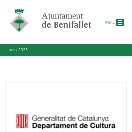
Vés al contingut
Ajuntament
de Benifallet
Menu
Esteu aquí
Inici
»
2023