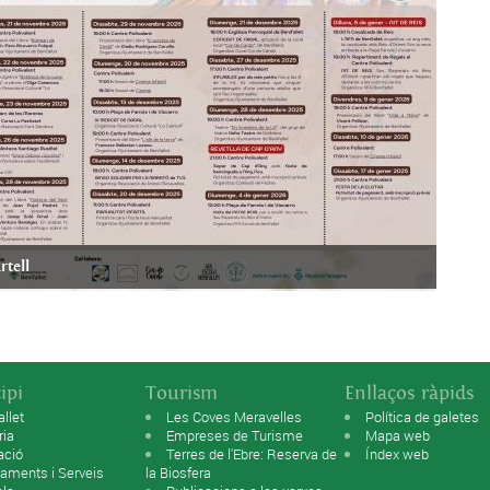
rtell
ipi
Tourism
Enllaços ràpids
allet
Les Coves Meravelles
Política de galetes
ria
Empreses de Turisme
Mapa web
ació
Terres de l'Ebre: Reserva de
Índex web
aments i Serveis
la Biosfera