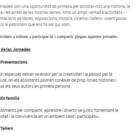
ornades són una oportunitat de primera per acostar-nos a la història, la
a i les arrels de les nostres terres. Amb un ampli ventall d'activitats -
ntacions de llibres, exposicions, música, cinema i tallers- volem posar
lor el patrimoni que ens fa ser qui som.
videm a tothom a participar-hi i compartir plegats aquestes jornades.
 de les Jornades
Presentacions
Un espai per deixar-se endur per la creativitat i la passió per la
atura, on els assistents podran conèixer de prop noves històries i
tar els seus autors en primera persona.
En familia
Moments per compartir, aprendre i divertir-se junts, fomentant la
vitat i la convivència en un ambient càlid i participatiu.
Tallers