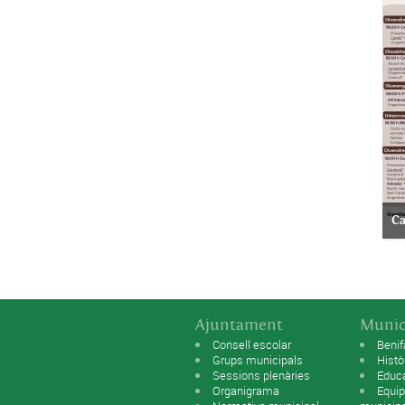
Ca
Ajuntament
Munic
Consell escolar
Benif
Grups municipals
Histò
Sessions plenàries
Educ
Organigrama
Equip