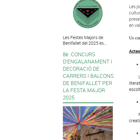
Les j
cultur
prese
en va
Les Festes Majors de
Us con
Benifallet del 2025 es...
Actes
8è. CONCURS
D’ENGALANAMENT I
DECORACIÓ DE
CARRERS I BALCONS
DE BENIFALLET PER
liter
escol
LA FESTA MAJOR
2025
creati