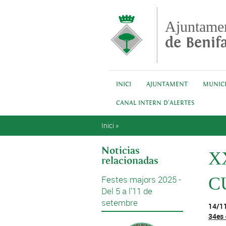
Vés al contingut
Ajuntame
de Benifa
INICI
AJUNTAMENT
MUNICI
CANAL INTERN D'ALERTES
Esteu aquí
Inici
»
Noticias
X
relacionadas
Festes majors 2025 -
C
Del 5 a l'11 de
setembre
14/1
34es 