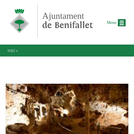
Vés al contingut
Ajuntament
de Benifallet
Menu
Esteu aquí
Inici
»