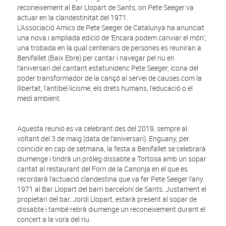
reconeixement al Bar Llopart de Sants, on Pete Seeger va
actuar en la clandestinitat del 1971.
L’Associació Amics de Pete Seeger de Catalunya ha anunciat
una nova i ampliada edició de ‘Encara podem canviar el món’,
una trobada en la qual centenars de persones es reuniran a
Benifallet (Baix Ebre) per cantar i navegar pel riu en
l’aniversari del cantant estatunidenc Pete Seeger, icona del
poder transformador de la cançó al servei de causes com la
llibertat, l'antibel·licisme, els drets humans, l’educació o el
medi ambient.
Aquesta reunió es va celebrant des del 2019, sempre al
voltant del 3 de maig (data de l’aniversari). Enguany, per
coincidir en cap de setmana, la festa a Benifallet se celebrarà
diumenge i tindrà un pròleg dissabte a Tortosa amb un sopar
cantat al restaurant del Forn de la Canonja en el que es
recordarà l’actuació clandestina que va fer Pete Seeger l’any
1971 al Bar Llopart del barri barceloní de Sants. Justament el
propietari del bar, Jordi Llopart, estarà present al sopar de
dissabte i també rebrà diumenge un reconeixement durant el
concert a la vora del riu.