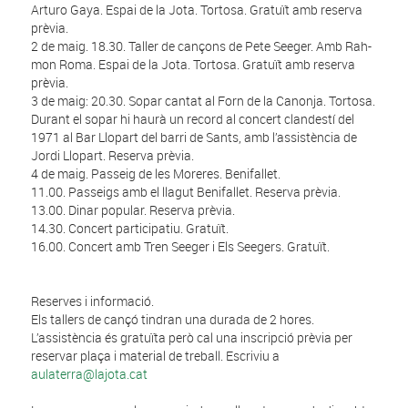
Arturo Gaya. Espai de la Jota. Tortosa. Gratuït amb reserva
prèvia.
2 de maig. 18.30. Taller de cançons de Pete Seeger. Amb Rah-
mon Roma. Espai de la Jota. Tortosa. Gratuït amb reserva
prèvia.
3 de maig: 20.30. Sopar cantat al Forn de la Canonja. Tortosa.
Durant el sopar hi haurà un record al concert clandestí del
1971 al Bar Llopart del barri de Sants, amb l’assistència de
Jordi Llopart. Reserva prèvia.
4 de maig. Passeig de les Moreres. Benifallet.
11.00. Passeigs amb el llagut Benifallet. Reserva prèvia.
13.00. Dinar popular. Reserva prèvia.
14.30. Concert participatiu. Gratuït.
16.00. Concert amb Tren Seeger i Els Seegers. Gratuït.
Reserves i informació.
Els tallers de cançó tindran una durada de 2 hores.
L’assistència és gratuïta però cal una inscripció prèvia per
reservar plaça i material de treball. Escriviu a
aulaterra@lajota.ca
t