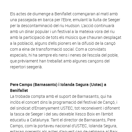
Els actes de diumenge a Benifallet començaran al matí amb
una passejada en barca per l’Ebre, emulant la lluita de Seeger
per la descontaminació del riu Hudson. L’acció continuarà
amb un dinar popular i un festival a la mateixa vora del riu
amb la participació de tots els músics que s’hauran desplaçat
a la població, alguns d’ells pioners en la difusió de la cançó
com a eina de transformació social. Com a convidats
especials, hi ha sempre els nens i nenes de l’escola del poble,
que prèviament han treballat amb algunes cançons del
repertori seegerià.
Pere Camps (Barnasants) i Iolanda Segura (Ustec) a
Benifallet
La trobada compta amb el suport de Barnasants, qui ha
inclòs el concert dins la programació del festival de Cançó, i
del sindicat d’Ensenyament USTEC, tot reconeixent i difonent
la tasca de Seeger i del seu deixeble Xesco Boix en l’àmbit
educatiu a Catalunya. Tant el director de Barnasants, Pere
Camps, com la portaveu nacional d’USTEC, Iolanda Segura,
estaran presents als actes d’aquest cap de setmana al Baix