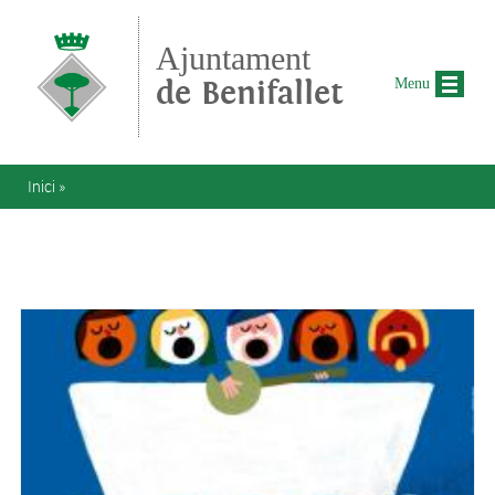
Vés al contingut
Ajuntament
de Benifallet
Menu
Esteu aquí
Inici
»