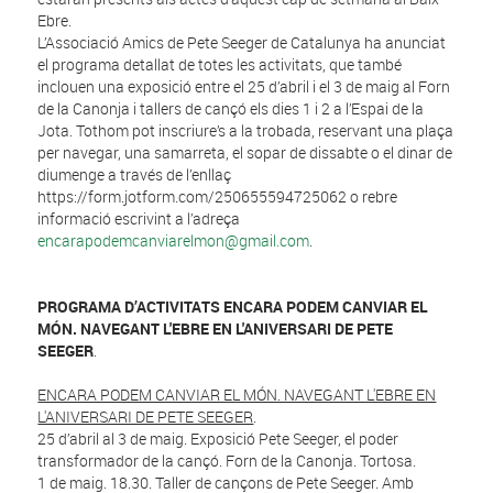
Ebre.
L’Associació Amics de Pete Seeger de Catalunya ha anunciat
el programa detallat de totes les activitats, que també
inclouen una exposició entre el 25 d’abril i el 3 de maig al Forn
de la Canonja i tallers de cançó els dies 1 i 2 a l’Espai de la
Jota. Tothom pot inscriure’s a la trobada, reservant una plaça
per navegar, una samarreta, el sopar de dissabte o el dinar de
diumenge a través de l’enllaç
https://form.jotform.com/250655594725062 o rebre
informació escrivint a l’adreça
encarapodemcanviarelmon@gmail.com
.
PROGRAMA D’ACTIVITATS ENCARA PODEM CANVIAR EL
MÓN. NAVEGANT L'EBRE EN L'ANIVERSARI DE PETE
SEEGER
.
ENCARA PODEM CANVIAR EL MÓN. NAVEGANT L'EBRE EN
L'ANIVERSARI DE PETE SEEGER
.
25 d’abril al 3 de maig. Exposició Pete Seeger, el poder
transformador de la cançó. Forn de la Canonja. Tortosa.
1 de maig. 18.30. Taller de cançons de Pete Seeger. Amb