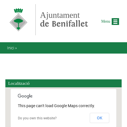
Vés al contingut
Ajuntament
de Benifallet
Menu
Esteu aquí
Inici
»
Localització
This page can't load Google Maps correctly.
OK
Do you own this website?