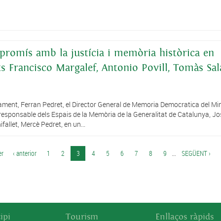
promís amb la justícia i memòria històrica en
s Francisco Margalef, Antonio Povill, Tomàs Sal
lament, Ferran Pedret, el Director General de Memoria Democratica del Min
l responsable dels Espais de la Memòria de la Generalitat de Catalunya, J
allet, Mercè Pedret, en un...
er
‹ anterior
1
2
3
4
5
6
7
8
9
…
SEGÜENT ›
ipi
Tourism
Enllaços ràpids