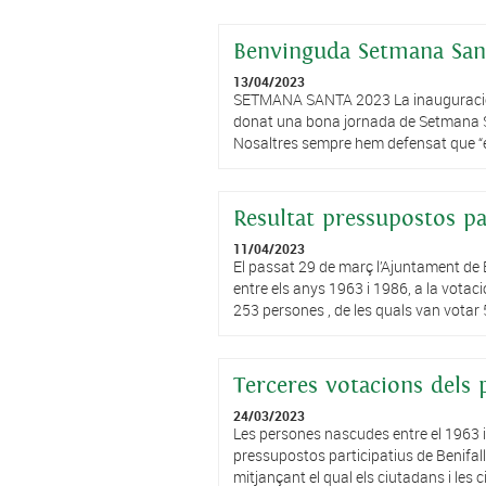
Benvinguda Setmana San
13/04/2023
SETMANA SANTA 2023 La inauguració d
donat una bona jornada de Setmana Sa
Nosaltres sempre hem defensat que “el 
Resultat pressupostos pa
11/04/2023
El passat 29 de març l’Ajuntament de
entre els anys 1963 i 1986, a la vota
253 persones , de les quals van votar 
Terceres votacions dels p
24/03/2023
Les persones nascudes entre el 1963 
pressupostos participatius de Benifal
mitjançant el qual els ciutadans i les 