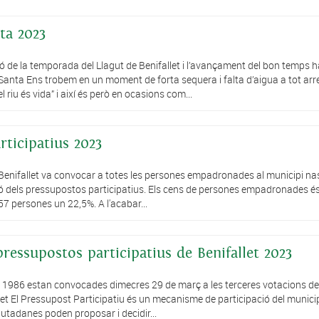
ta 2023
e la temporada del Llagut de Benifallet i l’avançament del bon temps 
nta Ens trobem en un moment de forta sequera i falta d’aigua a tot arr
riu és vida” i així és però en ocasions com...
rticipatius 2023
 Benifallet va convocar a totes les persones empadronades al municipi n
ció dels pressupostos participatius. Els cens de persones empadronades é
57 persones un 22,5%. A l'acabar...
ressupostos participatius de Benifallet 2023
i 1986 estan convocades dimecres 29 de març a les terceres votacions de
let El Pressupost Participatiu és un mecanisme de participació del munici
ciutadanes poden proposar i decidir...