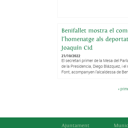
Benifallet mostra el com
l'homenatge als deportat
Joaquín Cid
21/10/2022
El secretari primer de la Mesa del Par
de la Presidencia, Diego Blázquez, i e
Font, acompanyen l'alcaldessa de Benif
Pàgines
« prim
Ajuntament
Munic