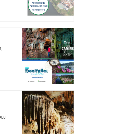
t,
968,