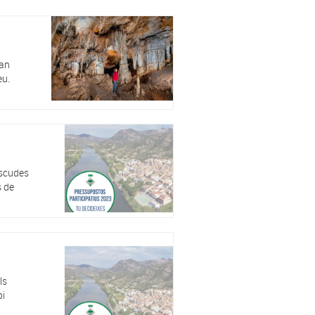
han
eu.
ascudes
s de
ls
pi