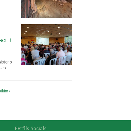
aet i
isterio
osep
últim »
Perfils Socials