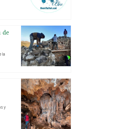
u de
 la
as y