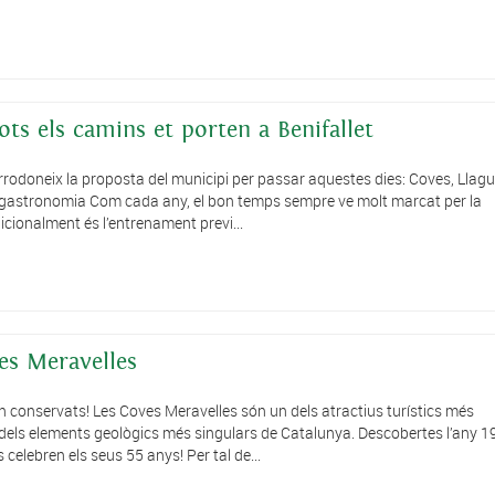
ts els camins et porten a Benifallet
l, arrodoneix la proposta del municipi per passar aquestes dies: Coves, Llagu
t i gastronomia Com cada any, el bon temps sempre ve molt marcat per la
ionalment és l’entrenament previ...
ves Meravelles
n conservats! Les Coves Meravelles són un dels atractius turístics més
n dels elements geològics més singulars de Catalunya. Descobertes l’any 1
celebren els seus 55 anys! Per tal de...